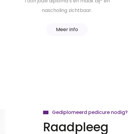
Toon jouw diploma’s en maak bij- en
nascholing zichtbaar.
Meer info
Gediplomeerd pedicure nodig?
Raadpleeg