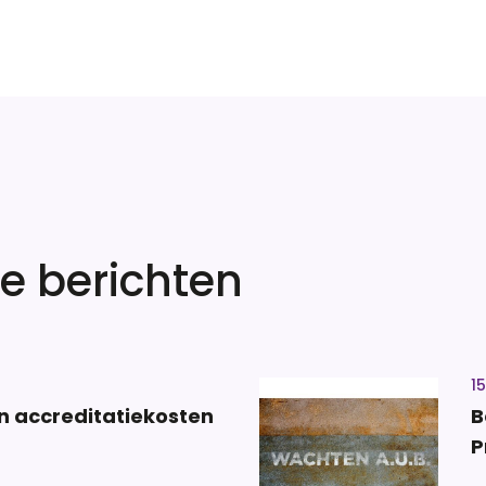
e berichten
1
en accreditatiekosten
B
P