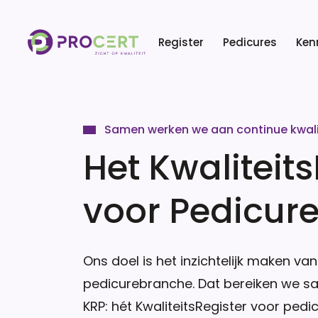
Overslaan
en
Hoofdnavig
Register
Pedicures
Ken
naar
de
inhoud
gaan
Samen werken we aan continue kwali
Het Kwaliteit
voor Pedicur
Ons doel is het inzichtelijk maken van
pedicurebranche. Dat bereiken we s
KRP: hét KwaliteitsRegister voor pedic