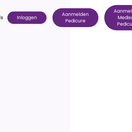
Inloggen
Aanmel
Aanmelden
Inloggen
Medis
ds
Pedicure
Pedic