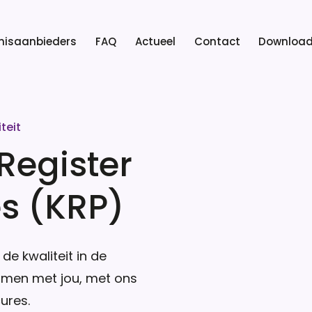
atie
nisaanbieders
FAQ
Actueel
Contact
Downloa
teit
sRegister
es (KRP)
 de kwaliteit in de
amen met jou, met ons
ures.