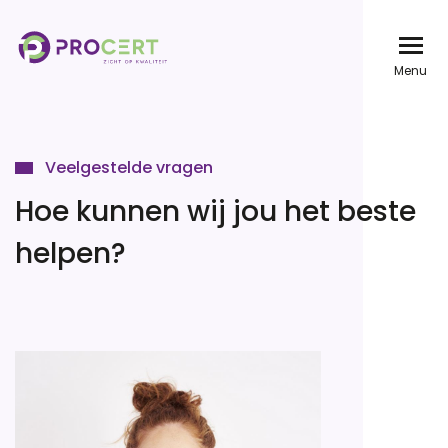
Overslaan
en
Menu
naar
de
inhoud
Veelgestelde vragen
gaan
Hoe kunnen wij jou het beste
helpen?