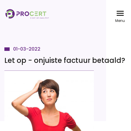
Overslaan
en
Menu
naar
de
inhoud
01-03-2022
gaan
Let op - onjuiste factuur betaald?